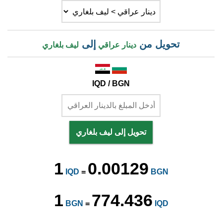
تحويل من
إلى
دينار عراقي
ليف بلغاري
IQD / BGN
تحويل إلى ليف بلغاري
1
0.00129
IQD
=
BGN
1
774.436
BGN
=
IQD