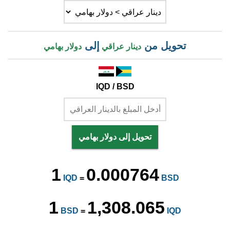
تحويل من
إلى
دينار عراقي
دولار بهامي
IQD / BSD
تحويل إلى دولار بهامي
1
0.000764
IQD
=
BSD
1
1,308.065
BSD
=
IQD