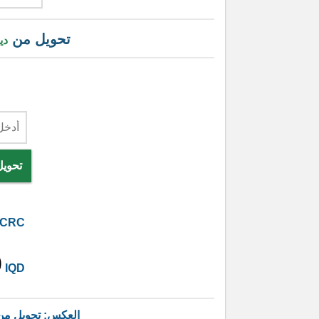
تحويل من
دي
تحويل
CRC
0
IQD
العكس: تحويل م