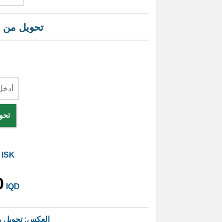
تحويل من
تحو
ISK
0
IQD
العكس: تحويل 