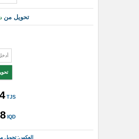
تحويل من
د
تحوي
4
TJS
08
IQD
العكس: تحويل م