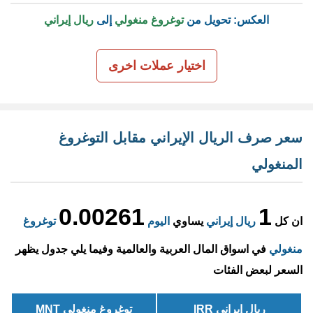
العكس: تحويل من
توغروغ منغولي
إلى
ريال إيراني
اختيار عملات اخرى
سعر صرف الريال الإيراني مقابل التوغروغ
المنغولي
0.00261
1
ان كل
ريال إيراني
يساوي
اليوم
توغروغ
منغولي
في اسواق المال العربية والعالمية وفيما يلي جدول يظهر
السعر لبعض الفئات
ريال إيراني IRR
توغروغ منغولي MNT