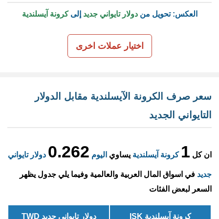
العكس: تحويل من
دولار تايواني جديد
إلى
كرونة آيسلندية
اختيار عملات اخرى
سعر صرف الكرونة الآيسلندية مقابل الدولار
التايواني الجديد
0.262
1
ان كل
كرونة آيسلندية
يساوي
اليوم
دولار تايواني
جديد
في اسواق المال العربية والعالمية وفيما يلي جدول يظهر
السعر لبعض الفئات
كرونة آيسلندية ISK
دولار تايواني جديد TWD