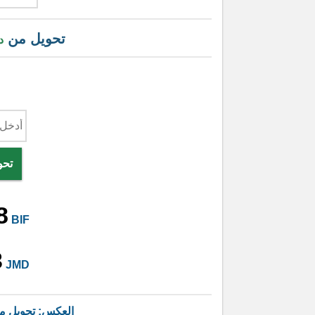
تحويل من
د
تحو
8
BIF
3
JMD
العكس: تحويل 