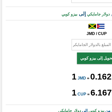
إلى
دولار جامايكي
بيزو كوبي
JMD / CUP
حويل إلى بيزو كوبي
1
0.162
JMD
=
1
6.167
CUP
=
 من
بيزو كوبي
إلى
دولار جامايكي