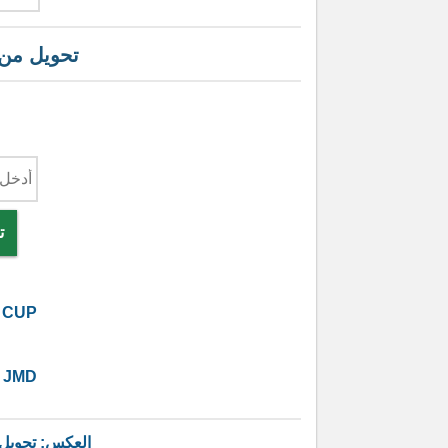
تحويل من
ت
CUP
JMD
العكس: تحويل