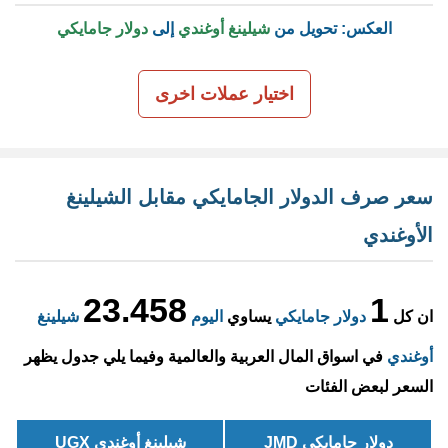
العكس: تحويل من
شيلينغ أوغندي
إلى
دولار جامايكي
اختيار عملات اخرى
سعر صرف الدولار الجامايكي مقابل الشيلينغ
الأوغندي
23.458
1
ان كل
دولار جامايكي
يساوي
اليوم
شيلينغ
أوغندي
في اسواق المال العربية والعالمية وفيما يلي جدول يظهر
السعر لبعض الفئات
دولار جامايكي JMD
شيلينغ أوغندي UGX