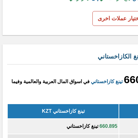
ختيار عملات اخرى
غ الكازاخستاني
66
تينغ كازاخستاني
في اسواق المال العربية والعالمية وفيما
تينغ كازاخستاني KZT
660.895
تينغ كازاخستاني