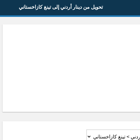
تحويل من دينار أردني إلى تينغ كازاخستاني