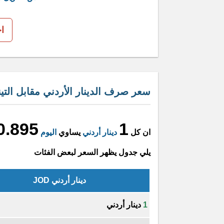
ا
سعر صرف الدينار الأردني مقابل التين
0.895
1
ان كل
دينار أردني
يساوي
اليوم
يلي جدول يظهر السعر لبعض الفئات
دينار أردني JOD
1
دينار أردني