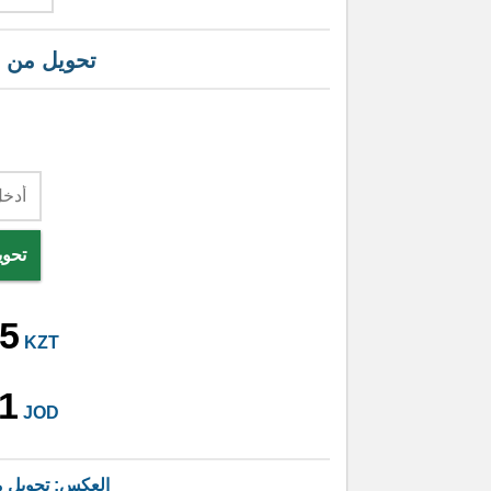
تحويل من
تحوي
95
KZT
1
JOD
العكس: تحويل 