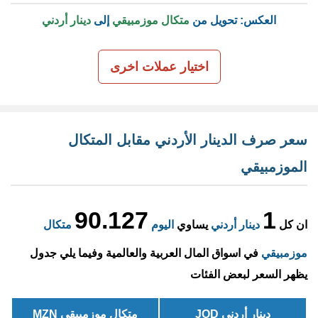
العكس: تحويل من
متكال موزمبيقي
إلى
دينار أردني
اختيار عملات اخرى
سعر صرف الدينار الأردني مقابل المتكال
الموزمبيقي
90.127
1
ان كل
دينار أردني
يساوي
اليوم
متكال
موزمبيقي
في اسواق المال العربية والعالمية وفيما يلي جدول
يظهر السعر لبعض الفئات
دينار أردني JOD
متكال موزمبيقي MZN