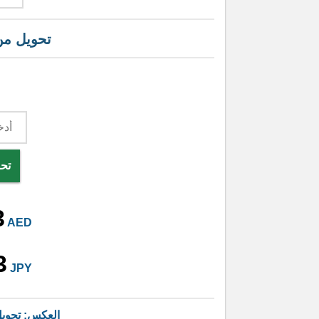
تحويل م
تحو
3
AED
3
JPY
العكس: تحوي