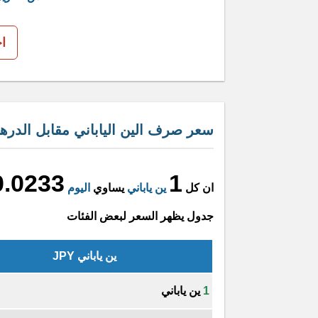
ا
سعر صرف الين الياباني مقابل الدرهم
0.0233
1
ان كل
ين ياباني
يساوي
اليوم
جدول يظهر السعر لبعض الفئات
ين ياباني JPY
1
ين ياباني