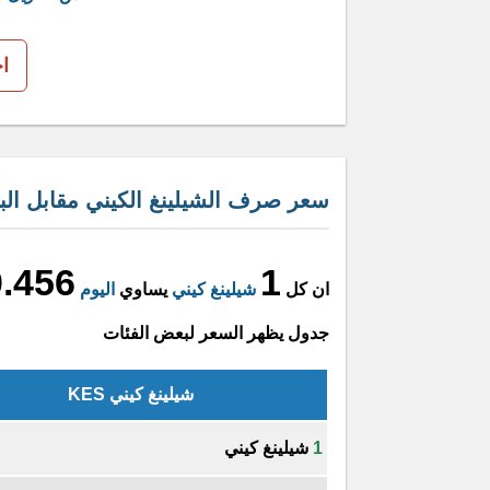
ا
سعر صرف الشيلينغ الكيني مقابل البي
0.456
1
ان كل
شيلينغ كيني
يساوي
اليوم
جدول يظهر السعر لبعض الفئات
شيلينغ كيني KES
1
شيلينغ كيني