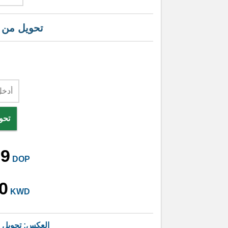
تحويل من
تحو
19
DOP
0
KWD
العكس: تحويل