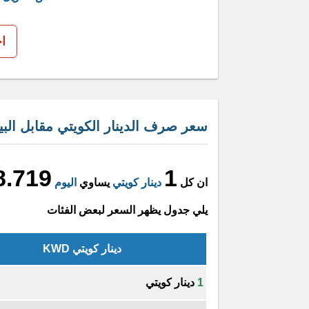
ا
سعر صرف الدينار الكويتي مقابل البي
8.719
1
ان كل
دينار كويتي
يساوي
اليوم
يلي جدول يظهر السعر لبعض الفئات
دينار كويتي KWD
1
دينار كويتي