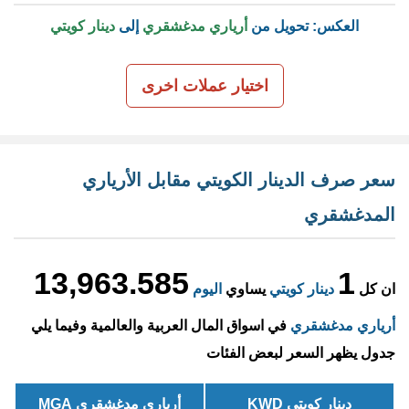
العكس: تحويل من
أرياري مدغشقري
إلى
دينار كويتي
اختيار عملات اخرى
سعر صرف الدينار الكويتي مقابل الأرياري
المدغشقري
13,963.585
1
ان كل
دينار كويتي
يساوي
اليوم
أرياري مدغشقري
في اسواق المال العربية والعالمية وفيما يلي
جدول يظهر السعر لبعض الفئات
دينار كويتي KWD
أرياري مدغشقري MGA