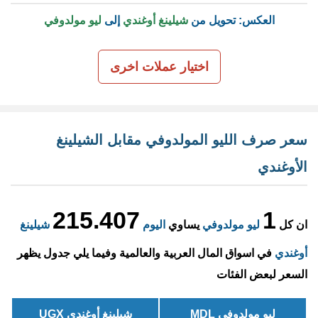
العكس: تحويل من
شيلينغ أوغندي
إلى
ليو مولدوفي
اختيار عملات اخرى
سعر صرف الليو المولدوفي مقابل الشيلينغ
الأوغندي
215.407
1
ان كل
ليو مولدوفي
يساوي
اليوم
شيلينغ
أوغندي
في اسواق المال العربية والعالمية وفيما يلي جدول يظهر
السعر لبعض الفئات
ليو مولدوفي MDL
شيلينغ أوغندي UGX