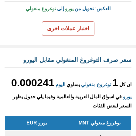
العكس: تحويل من
يورو
إلى
توغروغ منغولي
اختيار عملات اخرى
سعر صرف التوغروغ المنغولي مقابل اليورو
0.000241
1
ان كل
توغروغ منغولي
يساوي
اليوم
يورو
في اسواق المال العربية والعالمية وفيما يلي جدول يظهر
السعر لبعض الفئات
توغروغ منغولي MNT
يورو EUR