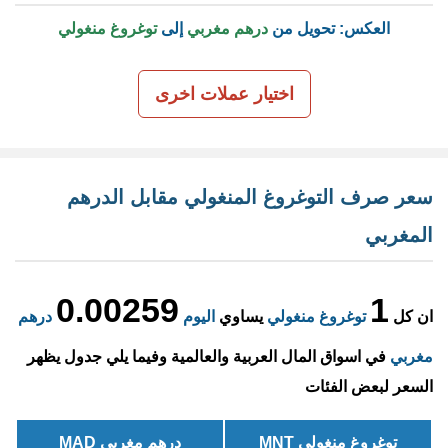
العكس: تحويل من
درهم مغربي
إلى
توغروغ منغولي
اختيار عملات اخرى
سعر صرف التوغروغ المنغولي مقابل الدرهم
المغربي
0.00259
1
ان كل
توغروغ منغولي
يساوي
اليوم
درهم
مغربي
في اسواق المال العربية والعالمية وفيما يلي جدول يظهر
السعر لبعض الفئات
توغروغ منغولي MNT
درهم مغربي MAD