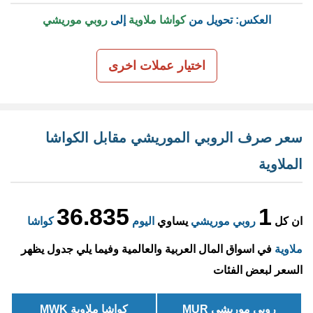
العكس: تحويل من
كواشا ملاوية
إلى
روبي موريشي
اختيار عملات اخرى
سعر صرف الروبي الموريشي مقابل الكواشا
الملاوية
36.835
1
ان كل
روبي موريشي
يساوي
اليوم
كواشا
ملاوية
في اسواق المال العربية والعالمية وفيما يلي جدول يظهر
السعر لبعض الفئات
روبي موريشي MUR
كواشا ملاوية MWK