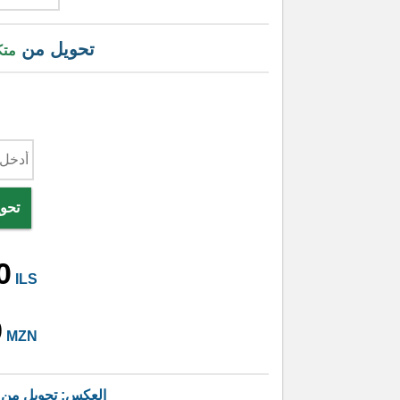
تحويل من
متك
تحوي
0
ILS
9
MZN
العكس: تحويل من