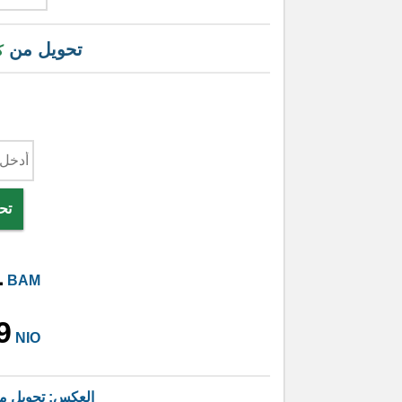
تحويل من
ك
تح
1
BAM
9
NIO
العكس: تحويل 