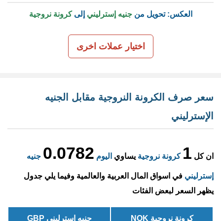
العكس: تحويل من
جنيه إسترليني
إلى
كرونة نروجية
اختيار عملات اخرى
سعر صرف الكرونة النروجية مقابل الجنيه
الإسترليني
0.0782
1
ان كل
كرونة نروجية
يساوي
اليوم
جنيه
إسترليني
في اسواق المال العربية والعالمية وفيما يلي جدول
يظهر السعر لبعض الفئات
كرونة نروجية NOK
جنيه إسترليني GBP