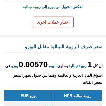
العكس: تحويل من
يورو
إلى
روبية نيبالية
اختيار عملات اخرى
سعر صرف الروبية النيبالية مقابل اليورو
0.00570
1
ان كل
روبية نيبالية
يساوي
اليوم
يورو
في
اسواق المال العربية والعالمية وفيما يلي جدول يظهر السعر
لبعض الفئات
روبية نيبالية NPR
يورو EUR