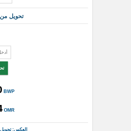
تحويل من
تحو
0
BWP
4
OMR
العكس: تحويل