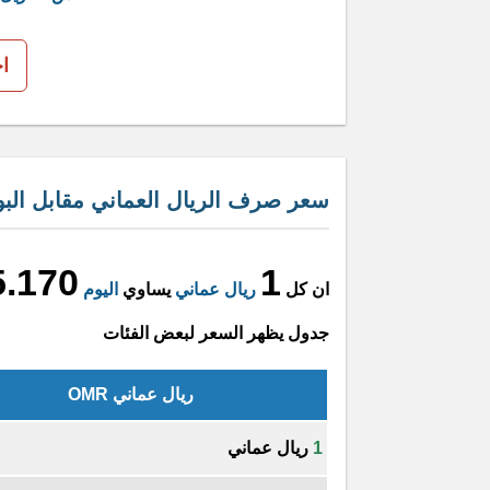
ا
سعر صرف الريال العماني مقابل البول
5.170
1
ان كل
ريال عماني
يساوي
اليوم
جدول يظهر السعر لبعض الفئات
ريال عماني OMR
1
ريال عماني