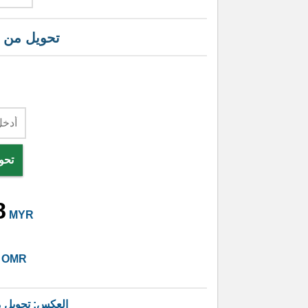
تحويل من
تحو
8
MYR
OMR
العكس: تحويل 