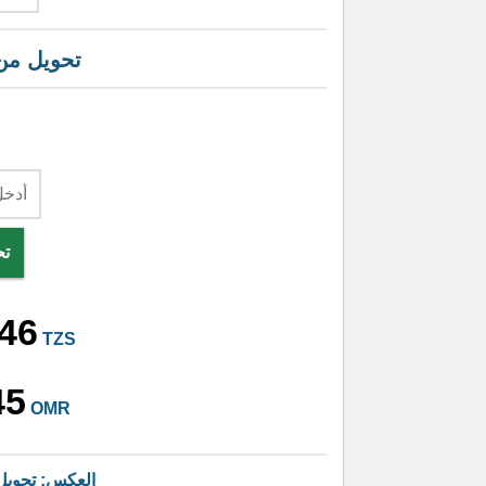
تحويل م
تح
246
TZS
45
OMR
العكس: تحوي