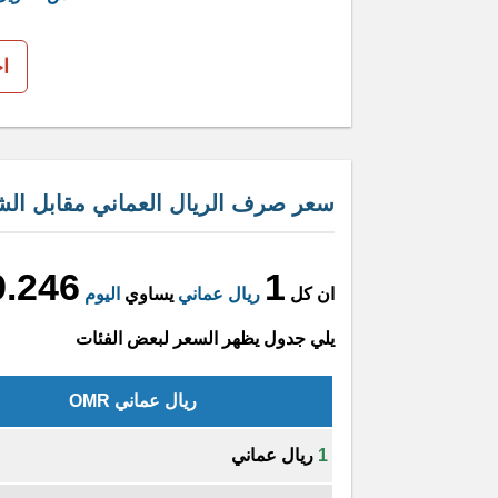
ا
سعر صرف الريال العماني مقابل الشل
9.246
1
ان كل
ريال عماني
يساوي
اليوم
يلي جدول يظهر السعر لبعض الفئات
ريال عماني OMR
1
ريال عماني