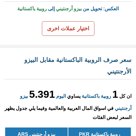
العكس: تحويل من
بيزو أرجنتيني
إلى
روبية باكستانية
اختيار عملات اخرى
سعر صرف الروبية الباكستانية مقابل البيزو
الأرجنتيني
5.391
1
ان كل
روبية باكستانية
يساوي
اليوم
بيزو
أرجنتيني
في اسواق المال العربية والعالمية وفيما يلي جدول يظهر
السعر لبعض الفئات
روبية باكستانية PKR
بيزو أرجنتيني ARS