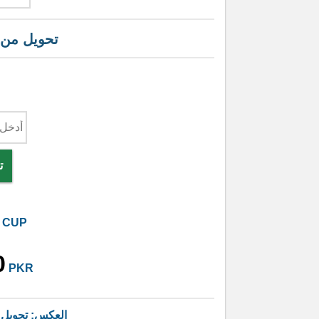
تحويل من
ت
CUP
0
PKR
العكس: تحويل