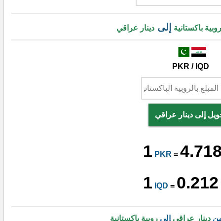
إلى
وبية باكستانية
دينار عراقي
PKR / IQD
ويل إلى دينار عراقي
1
4.71
PKR
=
1
0.212
IQD
=
من
دينار عراقي
إلى
روبية باكستانية