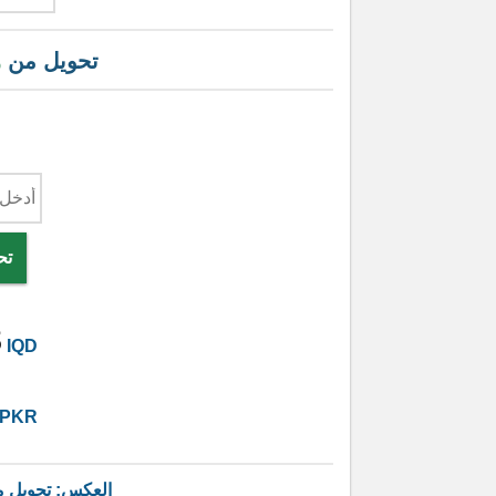
تحويل من
ر
تح
8
IQD
PKR
العكس: تحويل 