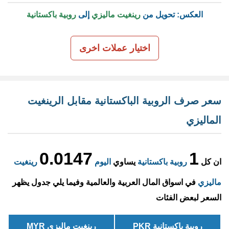
العكس: تحويل من
رينغيت ماليزي
إلى
روبية باكستانية
اختيار عملات اخرى
سعر صرف الروبية الباكستانية مقابل الرينغيت
الماليزي
0.0147
1
ان كل
روبية باكستانية
يساوي
اليوم
رينغيت
ماليزي
في اسواق المال العربية والعالمية وفيما يلي جدول يظهر
السعر لبعض الفئات
روبية باكستانية PKR
رينغيت ماليزي MYR