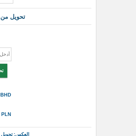
تحويل من
تح
BHD
PLN
العكس: تحويل