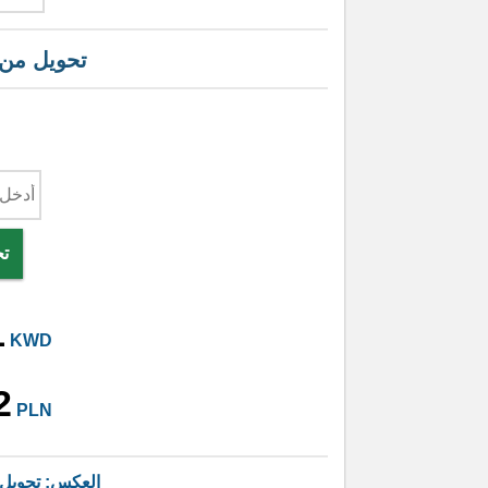
تحويل من
تح
1
KWD
2
PLN
العكس: تحويل