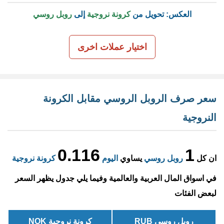
العكس: تحويل من
كرونة نروجية
إلى
روبل روسي
اختيار عملات اخرى
سعر صرف الروبل الروسي مقابل الكرونة
النروجية
0.116
1
ان كل
روبل روسي
يساوي
اليوم
كرونة نروجية
في اسواق المال العربية والعالمية وفيما يلي جدول يظهر السعر
لبعض الفئات
روبل روسي RUB
كرونة نروجية NOK