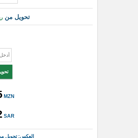
تحويل من
ري
تحوي
5
MZN
2
SAR
العكس: تحويل م