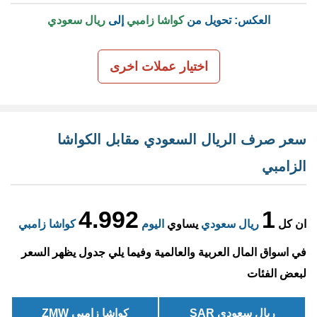
العكس: تحويل من
كواشا زامبي
إلى
ريال سعودي
اختيار عملات اخرى
سعر صرف الريال السعودي مقابل الكواشا
الزامبي
4.992
1
ان كل
ريال سعودي
يساوي
اليوم
كواشا زامبي
في اسواق المال العربية والعالمية وفيما يلي جدول يظهر السعر
لبعض الفئات
ريال سعودي SAR
كواشا زامبي ZMW