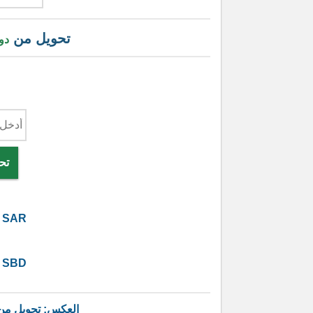
تحويل من
دو
تح
SAR
SBD
العكس: تحويل م