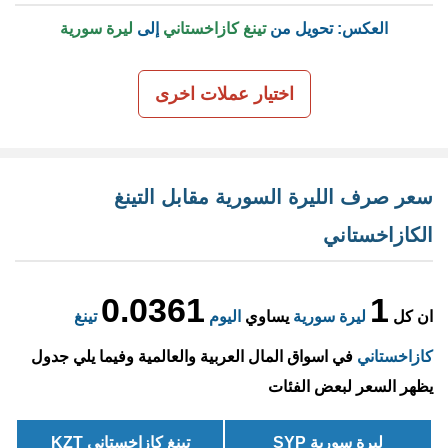
العكس: تحويل من
تينغ كازاخستاني
إلى
ليرة سورية
اختيار عملات اخرى
سعر صرف الليرة السورية مقابل التينغ
الكازاخستاني
0.0361
1
ان كل
ليرة سورية
يساوي
اليوم
تينغ
كازاخستاني
في اسواق المال العربية والعالمية وفيما يلي جدول
يظهر السعر لبعض الفئات
ليرة سورية SYP
تينغ كازاخستاني KZT