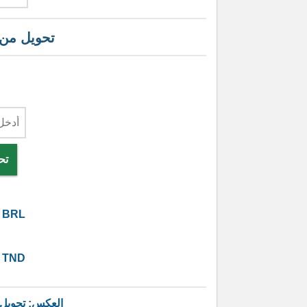
تحويل من
تح
BRL
TND
العكس: تحويل