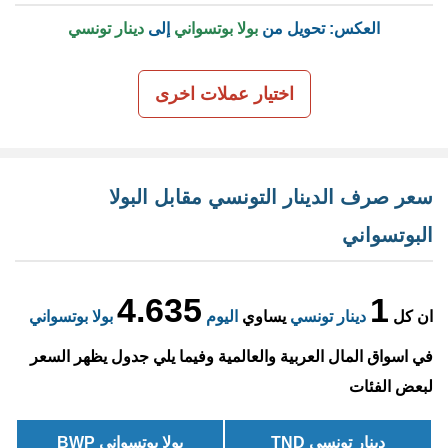
العكس: تحويل من
بولا بوتسواني
إلى
دينار تونسي
اختيار عملات اخرى
سعر صرف الدينار التونسي مقابل البولا
البوتسواني
4.635
1
ان كل
دينار تونسي
يساوي
اليوم
بولا بوتسواني
في اسواق المال العربية والعالمية وفيما يلي جدول يظهر السعر
لبعض الفئات
دينار تونسي TND
بولا بوتسواني BWP