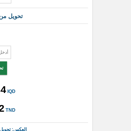
تحويل من
تح
34
IQD
2
TND
العكس: تحويل