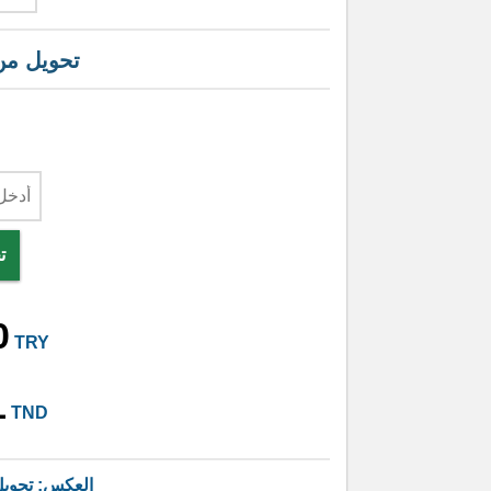
تحويل م
ت
0
TRY
1
TND
العكس: تحوي