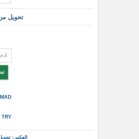
تحويل م
تح
MAD
2
TRY
العكس: تحوي