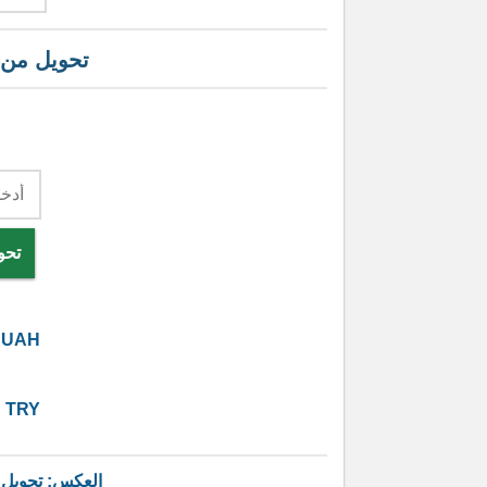
تحويل من
تحو
UAH
5
TRY
العكس: تحويل