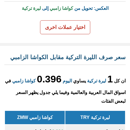
العكس: تحويل من
كواشا زامبي
إلى
ليرة تركية
اختيار عملات اخرى
سعر صرف الليرة التركية مقابل الكواشا الزامبي
0.396
1
ان كل
ليرة تركية
يساوي
اليوم
كواشا زامبي
في
اسواق المال العربية والعالمية وفيما يلي جدول يظهر السعر
لبعض الفئات
ليرة تركية TRY
كواشا زامبي ZMW