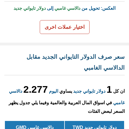
العكس: تحويل من
دالاسي غامبي
إلى
دولار تايواني جديد
اختيار عملات اخرى
سعر صرف الدولار التايواني الجديد مقابل
الدالاسي الغامبي
2.277
1
ان كل
دولار تايواني جديد
يساوي
اليوم
دالاسي
غامبي
في اسواق المال العربية والعالمية وفيما يلي جدول يظهر
السعر لبعض الفئات
دولار تايواني جديد TWD
دالاسي غامبي GMD