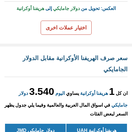
العكس: تحويل من
دولار جامايكي
إلى
هريفنا أوكرانية
اختيار عملات اخرى
سعر صرف الهريفنا الأوكرانية مقابل الدولار
الجامايكي
3.540
1
ان كل
هريفنا أوكرانية
يساوي
اليوم
دولار
جامايكي
في اسواق المال العربية والعالمية وفيما يلي جدول يظهر
السعر لبعض الفئات
هريفنا أوكرانية UAH
دولار جامايكي JMD