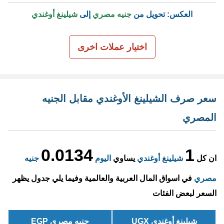
العكس: تحويل من
جنيه مصري
إلى
شيلينغ أوغندي
اختيار عملات اخرى
سعر صرف الشيلينغ الأوغندي مقابل الجنيه
المصري
0.0134
1
ان كل
شيلينغ أوغندي
يساوي
اليوم
جنيه
مصري
في اسواق المال العربية والعالمية وفيما يلي جدول يظهر
السعر لبعض الفئات
شيلينغ أوغندي UGX
جنيه مصري EGP