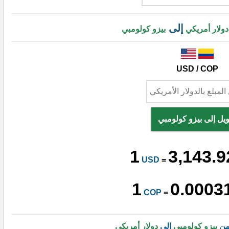
إلى
دولار أمريكي
بيزو كولومبي
USD / COP
يل إلى بيزو كولومبي
1
3,143.9
USD
=
1
0.0003
COP
=
من
بيزو كولومبي
إلى
دولار أمريكي