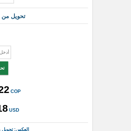
تحويل من
تحو
22
COP
18
USD
العكس: تحويل 