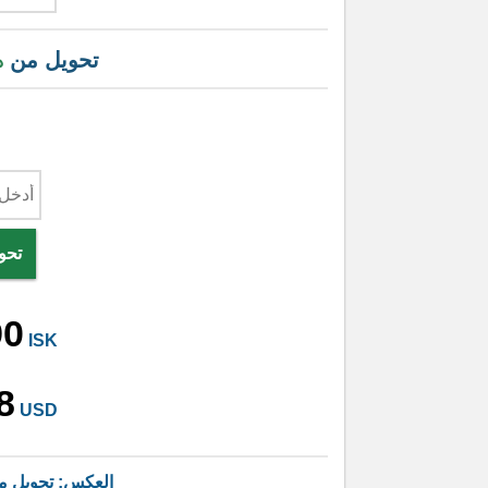
تحويل من
د
تحو
90
ISK
8
USD
العكس: تحويل 